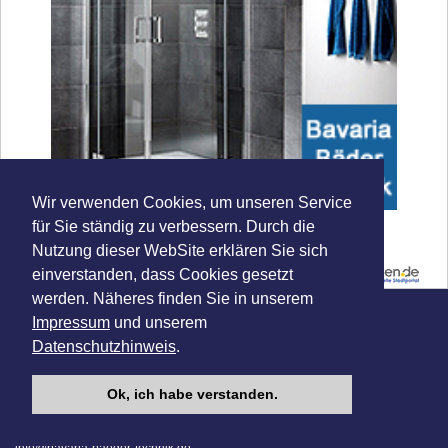
Wir verwenden Cookies, um unseren Service
Duschabtrennung München
für Sie ständig zu verbessern. Durch die
Nutzung dieser WebSite erklären Sie sich
einverstanden, dass Cookies gesetzt
werden. Näheres finden Sie in unserem
Impressum
und unserem
Bavaria Bäder-Technik GbR
Datenschutzhinweis
.
Inh. Wolfgang und Peter Münch
Schleißheimer Straße 67 (Ecke Görresstraße)
80797 München - Schwabing / Maxvorstadt
Ok, ich habe verstanden.
KONTAKT
Tel. 089 / 12 39 39 50
Fax 089 / 12 39 39 54
info@bavaria-baeder-technik.de